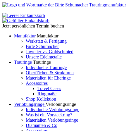
Jetzt persönlichen Termin buchen
Manufaktur
Manufaktur
Werkstatt & Fertigung
Birte Schumacher
Juwelier vs. Goldschmied
Unsere Edelmetalle
Trauringe
Trauringe
Individuelle Trauringe
Oberflächen & Strukturen
Materialien für Eheringe
Accessoires
Travel Cases
Ringmaße
Shop Kollektion
Verlobungsringe
Verlobungsringe
Individuelle Verlobungsringe
Was ist ein Vorsteckring?
Materialien Verlobungsringe
Diamanten & Co
Accessoires