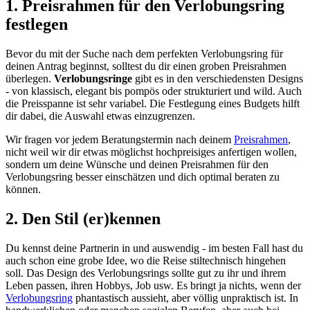
1. Preisrahmen für den Verlobungsring
festlegen
Bevor du mit der Suche nach dem perfekten Verlobungsring für
deinen Antrag beginnst, solltest du dir einen groben Preisrahmen
überlegen.
Verlobungsringe
gibt es in den verschiedensten Designs
- von klassisch, elegant bis pompös oder strukturiert und wild. Auch
die Preisspanne ist sehr variabel. Die Festlegung eines Budgets hilft
dir dabei, die Auswahl etwas einzugrenzen.
Wir fragen vor jedem Beratungstermin nach deinem
Preisrahmen
,
nicht weil wir dir etwas möglichst hochpreisiges anfertigen wollen,
sondern um deine Wünsche und deinen Preisrahmen für den
Verlobungsring besser einschätzen und dich optimal beraten zu
können.
2. Den Stil (er)kennen
Du kennst deine Partnerin in und auswendig - im besten Fall hast du
auch schon eine grobe Idee, wo die Reise stiltechnisch hingehen
soll. Das Design des Verlobungsrings sollte gut zu ihr und ihrem
Leben passen, ihren Hobbys, Job usw. Es bringt ja nichts, wenn der
Verlobungsring
phantastisch aussieht, aber völlig unpraktisch ist. In