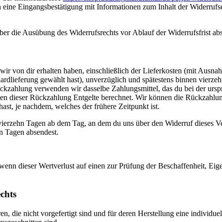
ch eine Eingangsbestätigung mit Informationen zum Inhalt der Widerru
über die Ausübung des Widerrufsrechts vor Ablauf der Widerrufsfrist ab
wir von dir erhalten haben, einschließlich der Lieferkosten (mit Ausna
ndardlieferung gewählt hast), unverzüglich und spätestens binnen vier
ückzahlung verwenden wir dasselbe Zahlungsmittel, das du bei der ursprü
egen dieser Rückzahlung Entgelte berechnet. Wir können die Rückzahlu
ast, je nachdem, welches der frühere Zeitpunkt ist.
vierzehn Tagen ab dem Tag, an dem du uns über den Widerruf dieses Ve
hn Tagen absendest.
enn dieser Wertverlust auf einen zur Prüfung der Beschaffenheit, Ei
chts
en, die nicht vorgefertigt sind und für deren Herstellung eine indivi