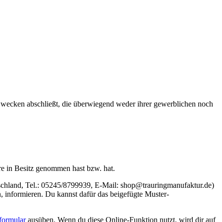
 Zwecken abschließt, die überwiegend weder ihrer gewerblichen noch
are in Besitz genommen hast bzw. hat.
schland, Tel.: 05245/8799939, E-Mail: shop@trauringmanufaktur.de)
en, informieren. Du kannst dafür das beigefügte Muster-
formular
ausüben. Wenn du diese Online-Funktion nutzt, wird dir auf