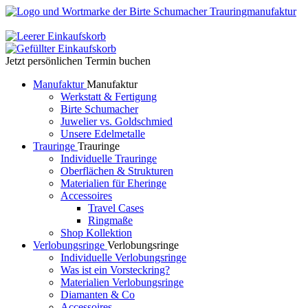
Jetzt persönlichen Termin buchen
Manufaktur
Manufaktur
Werkstatt & Fertigung
Birte Schumacher
Juwelier vs. Goldschmied
Unsere Edelmetalle
Trauringe
Trauringe
Individuelle Trauringe
Oberflächen & Strukturen
Materialien für Eheringe
Accessoires
Travel Cases
Ringmaße
Shop Kollektion
Verlobungsringe
Verlobungsringe
Individuelle Verlobungsringe
Was ist ein Vorsteckring?
Materialien Verlobungsringe
Diamanten & Co
Accessoires