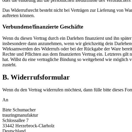
oder die eindeutig auf die persönlichen Bedürfnisse des Verbrauchers 
Das Widerrufsrecht besteht nicht bei Verträgen zur Lieferung von Wa
auftreten können.
Verbundene/finanzierte Geschäfte
Wenn du diesen Vertrag durch ein Darlehen finanzierst und ihn später 
insbesondere dann anzunehmen, wenn wir gleichzeitig dein Darlehens
Wirksamwerden des Widerrufs oder bei der Rückgabe der Ware bereits z
Rechte und Pflichten aus dem finanzierten Vertrag ein. Letzteres gi
hat. Willst du eine vertragliche Bindung so weitgehend wie möglich
zusteht.
B. Widerrufsformular
Wenn du den Vertrag widerrufen möchtest, dann fülle bitte dieses For
An
Birte Schumacher
trauringmanufaktur
Schlossallee 7
33442 Herzebrock-Clarholz
Deutschland