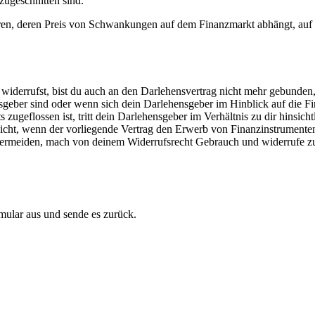
zugeschnitten sind.
ren, deren Preis von Schwankungen auf dem Finanzmarkt abhängt, auf di
widerrufst, bist du auch an den Darlehensvertrag nicht mehr gebunden, s
geber sind oder wenn sich dein Darlehensgeber im Hinblick auf die F
ugeflossen ist, tritt dein Darlehensgeber im Verhältnis zu dir hinsich
lt nicht, wenn der vorliegende Vertrag den Erwerb von Finanzinstrumen
 vermeiden, mach von deinem Widerrufsrecht Gebrauch und widerrufe z
mular aus und sende es zurück.