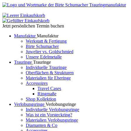
Jetzt persönlichen Termin buchen
Manufaktur
Manufaktur
Werkstatt & Fertigung
Birte Schumacher
Juwelier vs. Goldschmied
Unsere Edelmetalle
Trauringe
Trauringe
Individuelle Trauringe
Oberflächen & Strukturen
Materialien für Eheringe
Accessoires
Travel Cases
Ringmaße
Shop Kollektion
Verlobungsringe
Verlobungsringe
Individuelle Verlobungsringe
Was ist ein Vorsteckring?
Materialien Verlobungsringe
Diamanten & Co
Accessoires