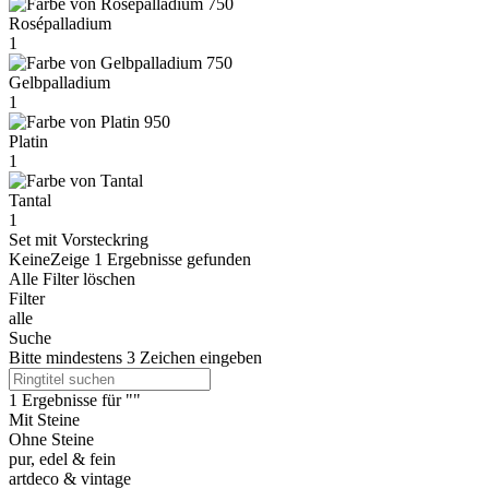
Rosépalladium
1
Gelbpalladium
1
Platin
1
Tantal
1
Set mit Vorsteckring
Keine
Zeige
1
Ergebnis
se
gefunden
Alle Filter löschen
Filter
alle
Suche
Bitte mindestens 3 Zeichen eingeben
1
Ergebnis
se
für "
"
Mit Steine
Ohne Steine
pur, edel & fein
artdeco & vintage