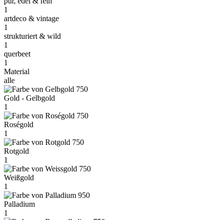
pur, edel & fein
1
artdeco & vintage
1
strukturiert & wild
1
querbeet
1
Material
alle
Gold - Gelbgold
1
Roségold
1
Rotgold
1
Weißgold
1
Palladium
1