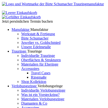
Jetzt persönlichen Termin buchen
Manufaktur
Manufaktur
Werkstatt & Fertigung
Birte Schumacher
Juwelier vs. Goldschmied
Unsere Edelmetalle
Trauringe
Trauringe
Individuelle Trauringe
Oberflächen & Strukturen
Materialien für Eheringe
Accessoires
Travel Cases
Ringmaße
Shop Kollektion
Verlobungsringe
Verlobungsringe
Individuelle Verlobungsringe
Was ist ein Vorsteckring?
Materialien Verlobungsringe
Diamanten & Co
Accessoires