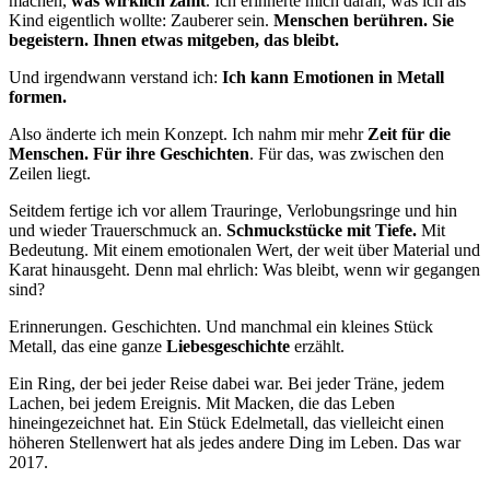
machen,
was wirklich zählt
. Ich erinnerte mich daran, was ich als
Kind eigentlich wollte: Zauberer sein.
Menschen berühren. Sie
begeistern. Ihnen etwas mitgeben, das bleibt.
Und irgendwann verstand ich:
Ich kann Emotionen in Metall
formen.
Also änderte ich mein Konzept. Ich nahm mir mehr
Zeit für die
Menschen. Für ihre Geschichten
. Für das, was zwischen den
Zeilen liegt.
Seitdem fertige ich vor allem Trauringe, Verlobungsringe und hin
und wieder Trauerschmuck an.
Schmuckstücke mit Tiefe.
Mit
Bedeutung. Mit einem emotionalen Wert, der weit über Material und
Karat hinausgeht. Denn mal ehrlich: Was bleibt, wenn wir gegangen
sind?
Erinnerungen. Geschichten. Und manchmal ein kleines Stück
Metall, das eine ganze
Liebesgeschichte
erzählt.
Ein Ring, der bei jeder Reise dabei war. Bei jeder Träne, jedem
Lachen, bei jedem Ereignis. Mit Macken, die das Leben
hineingezeichnet hat. Ein Stück Edelmetall, das vielleicht einen
höheren Stellenwert hat als jedes andere Ding im Leben. Das war
2017.