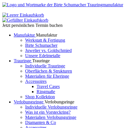
Jetzt persönlichen Termin buchen
Manufaktur
Manufaktur
Werkstatt & Fertigung
Birte Schumacher
Juwelier vs. Goldschmied
Unsere Edelmetalle
Trauringe
Trauringe
Individuelle Trauringe
Oberflächen & Strukturen
Materialien für Eheringe
Accessoires
Travel Cases
Ringmaße
Shop Kollektion
Verlobungsringe
Verlobungsringe
Individuelle Verlobungsringe
Was ist ein Vorsteckring?
Materialien Verlobungsringe
Diamanten & Co
Accessoires