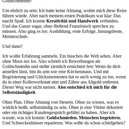
Goldschmiedin?
Um ehrlich zu sein: Ich hatte keine Ahnung, wohin mich diese Reise
führen würde. Aber nach meinem ersten Praktikum war klar: Das
macht Spaß. Ich konnte
Kreativität und Handwerk
verbinden.
Und das Ganze sogar, ohne fließend Französisch sprechen zu
müssen. Also ging es los: Ausbildung, erste Erfolge, Innungsbeste,
Meisterschule.
Und dann?
Ich wollte Erfahrung sammeln. Ein bisschen die Welt sehen. Aber
ohne Moos nix los. Also schrieb ich Bewerbungen als
Goldschmiedin und stellte ziemlich ernüchtert fest: Wenn du dich
anstellen lässt, bist du arm wie eine Kirchenmaus. Und mit
Begeisterung und Glücksmomenten hat es auch wenig zu tun, wenn
du in einer Kellerwerkstatt sitzt und Zähne aus Altgold entfernst.
Dieser Weg war nicht meiner.
Also entschied ich mich für die
Selbstständigkeit
.
Ohne Plan. Ohne Ahnung von Steuern. Ohne zu wissen, was es
wirklich heißt, selbstständig zu sein. Ohne je eine Vitrine dekoriert
oder ein richtiges Kundengespräch geführt zu haben. Aber ich
wusste, was ich konnte:
Goldschmieden. Menschen begeistern.
Und Schneckenhäuser reparieren. Was sollte da schon schiefgehen?