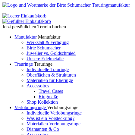
Jetzt persönlichen Termin buchen
Manufaktur
Manufaktur
Werkstatt & Fertigung
Birte Schumacher
Juwelier vs. Goldschmied
Unsere Edelmetalle
Trauringe
Trauringe
Individuelle Trauringe
Oberflächen & Strukturen
Materialien für Eheringe
Accessoires
Travel Cases
Ringmaße
Shop Kollektion
Verlobungsringe
Verlobungsringe
Individuelle Verlobungsringe
Was ist ein Vorsteckring?
Materialien Verlobungsringe
Diamanten & Co
Accessoires