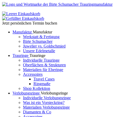
Jetzt persönlichen Termin buchen
Manufaktur
Manufaktur
Werkstatt & Fertigung
Birte Schumacher
Juwelier vs. Goldschmied
Unsere Edelmetalle
Trauringe
Trauringe
Individuelle Trauringe
Oberflächen & Strukturen
Materialien für Eheringe
Accessoires
Travel Cases
Ringmaße
Shop Kollektion
Verlobungsringe
Verlobungsringe
Individuelle Verlobungsringe
Was ist ein Vorsteckring?
Materialien Verlobungsringe
Diamanten & Co
Accessoires