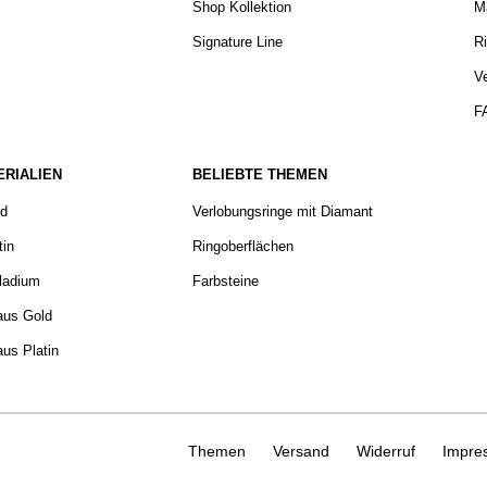
Shop Kollektion
Ma
Signature Line
Ri
V
F
ERIALIEN
BELIEBTE THEMEN
ld
Verlobungsringe mit Diamant
tin
Ringoberflächen
ladium
Farbsteine
aus Gold
aus Platin
Themen
Versand
Widerruf
Impre