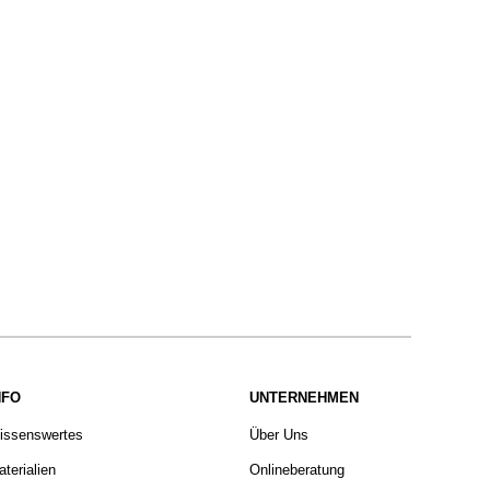
NFO
UNTERNEHMEN
issenswertes
Über Uns
terialien
Onlineberatung