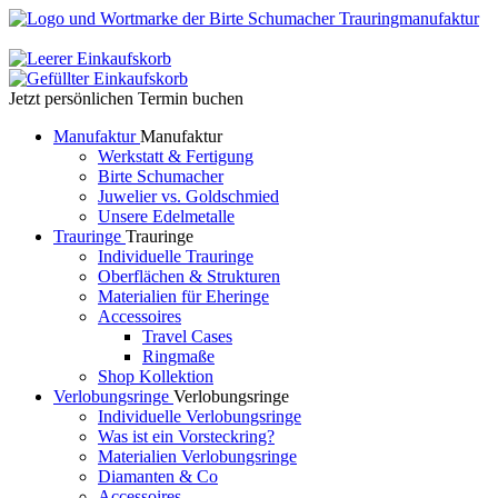
Jetzt persönlichen Termin buchen
Manufaktur
Manufaktur
Werkstatt & Fertigung
Birte Schumacher
Juwelier vs. Goldschmied
Unsere Edelmetalle
Trauringe
Trauringe
Individuelle Trauringe
Oberflächen & Strukturen
Materialien für Eheringe
Accessoires
Travel Cases
Ringmaße
Shop Kollektion
Verlobungsringe
Verlobungsringe
Individuelle Verlobungsringe
Was ist ein Vorsteckring?
Materialien Verlobungsringe
Diamanten & Co
Accessoires