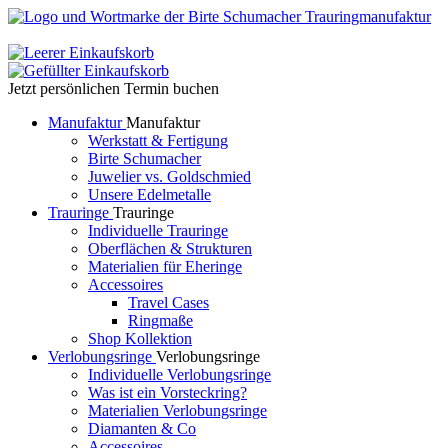
Jetzt persönlichen Termin buchen
Manufaktur
Manufaktur
Werkstatt & Fertigung
Birte Schumacher
Juwelier vs. Goldschmied
Unsere Edelmetalle
Trauringe
Trauringe
Individuelle Trauringe
Oberflächen & Strukturen
Materialien für Eheringe
Accessoires
Travel Cases
Ringmaße
Shop Kollektion
Verlobungsringe
Verlobungsringe
Individuelle Verlobungsringe
Was ist ein Vorsteckring?
Materialien Verlobungsringe
Diamanten & Co
Accessoires