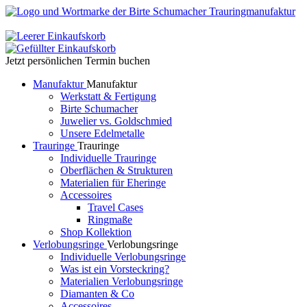
Jetzt persönlichen Termin buchen
Manufaktur
Manufaktur
Werkstatt & Fertigung
Birte Schumacher
Juwelier vs. Goldschmied
Unsere Edelmetalle
Trauringe
Trauringe
Individuelle Trauringe
Oberflächen & Strukturen
Materialien für Eheringe
Accessoires
Travel Cases
Ringmaße
Shop Kollektion
Verlobungsringe
Verlobungsringe
Individuelle Verlobungsringe
Was ist ein Vorsteckring?
Materialien Verlobungsringe
Diamanten & Co
Accessoires