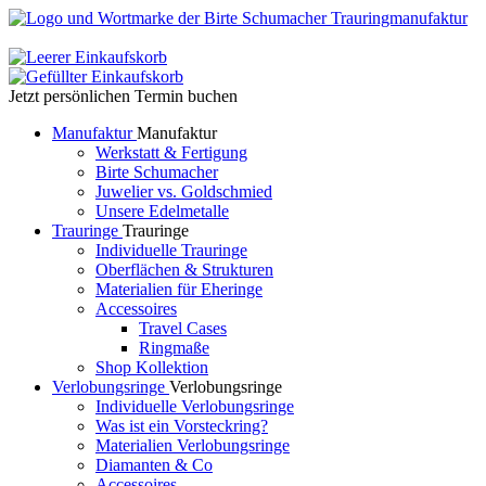
Jetzt persönlichen Termin buchen
Manufaktur
Manufaktur
Werkstatt & Fertigung
Birte Schumacher
Juwelier vs. Goldschmied
Unsere Edelmetalle
Trauringe
Trauringe
Individuelle Trauringe
Oberflächen & Strukturen
Materialien für Eheringe
Accessoires
Travel Cases
Ringmaße
Shop Kollektion
Verlobungsringe
Verlobungsringe
Individuelle Verlobungsringe
Was ist ein Vorsteckring?
Materialien Verlobungsringe
Diamanten & Co
Accessoires