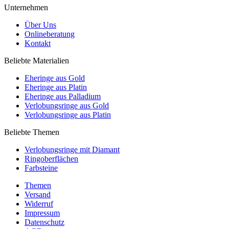
Unternehmen
Über Uns
Onlineberatung
Kontakt
Beliebte Materialien
Eheringe aus Gold
Eheringe aus Platin
Eheringe aus Palladium
Verlobungsringe aus Gold
Verlobungsringe aus Platin
Beliebte Themen
Verlobungsringe mit Diamant
Ringoberflächen
Farbsteine
Themen
Versand
Widerruf
Impressum
Datenschutz