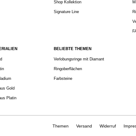
Shop Kollektion
Ma
Signature Line
Ri
V
F
ERIALIEN
BELIEBTE THEMEN
ld
Verlobungsringe mit Diamant
tin
Ringoberflächen
ladium
Farbsteine
aus Gold
aus Platin
Themen
Versand
Widerruf
Impre