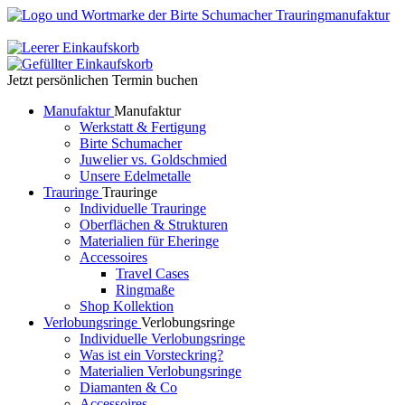
Jetzt persönlichen Termin buchen
Manufaktur
Manufaktur
Werkstatt & Fertigung
Birte Schumacher
Juwelier vs. Goldschmied
Unsere Edelmetalle
Trauringe
Trauringe
Individuelle Trauringe
Oberflächen & Strukturen
Materialien für Eheringe
Accessoires
Travel Cases
Ringmaße
Shop Kollektion
Verlobungsringe
Verlobungsringe
Individuelle Verlobungsringe
Was ist ein Vorsteckring?
Materialien Verlobungsringe
Diamanten & Co
Accessoires