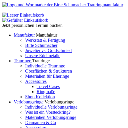
Jetzt persönlichen Termin buchen
Manufaktur
Manufaktur
Werkstatt & Fertigung
Birte Schumacher
Juwelier vs. Goldschmied
Unsere Edelmetalle
Trauringe
Trauringe
Individuelle Trauringe
Oberflächen & Strukturen
Materialien für Eheringe
Accessoires
Travel Cases
Ringmaße
Shop Kollektion
Verlobungsringe
Verlobungsringe
Individuelle Verlobungsringe
Was ist ein Vorsteckring?
Materialien Verlobungsringe
Diamanten & Co
Accessoires