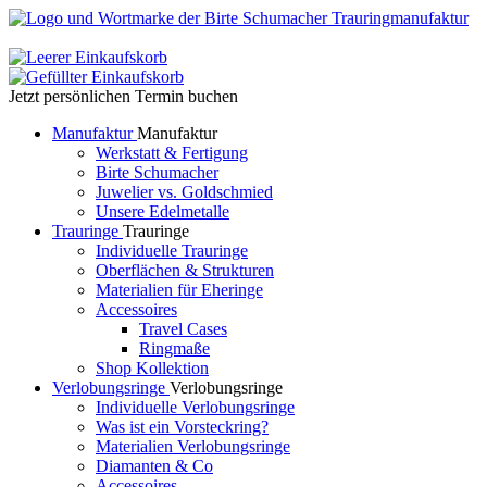
Jetzt persönlichen Termin buchen
Manufaktur
Manufaktur
Werkstatt & Fertigung
Birte Schumacher
Juwelier vs. Goldschmied
Unsere Edelmetalle
Trauringe
Trauringe
Individuelle Trauringe
Oberflächen & Strukturen
Materialien für Eheringe
Accessoires
Travel Cases
Ringmaße
Shop Kollektion
Verlobungsringe
Verlobungsringe
Individuelle Verlobungsringe
Was ist ein Vorsteckring?
Materialien Verlobungsringe
Diamanten & Co
Accessoires