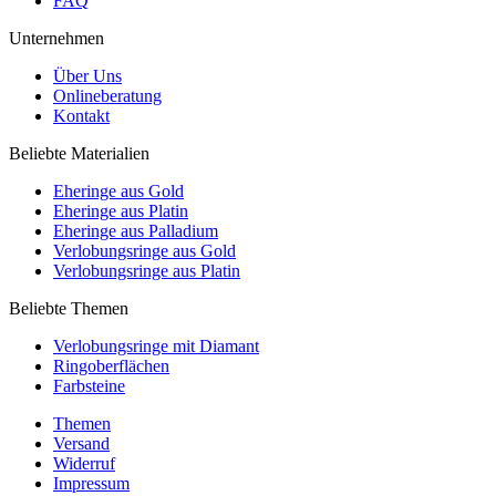
FAQ
Unternehmen
Über Uns
Onlineberatung
Kontakt
Beliebte Materialien
Eheringe aus Gold
Eheringe aus Platin
Eheringe aus Palladium
Verlobungsringe aus Gold
Verlobungsringe aus Platin
Beliebte Themen
Verlobungsringe mit Diamant
Ringoberflächen
Farbsteine
Themen
Versand
Widerruf
Impressum