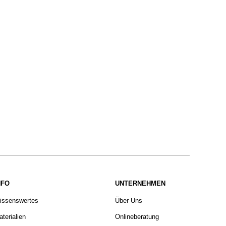
NFO
UNTERNEHMEN
issenswertes
Über Uns
terialien
Onlineberatung