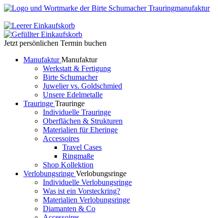
Jetzt persönlichen Termin buchen
Manufaktur
Manufaktur
Werkstatt & Fertigung
Birte Schumacher
Juwelier vs. Goldschmied
Unsere Edelmetalle
Trauringe
Trauringe
Individuelle Trauringe
Oberflächen & Strukturen
Materialien für Eheringe
Accessoires
Travel Cases
Ringmaße
Shop Kollektion
Verlobungsringe
Verlobungsringe
Individuelle Verlobungsringe
Was ist ein Vorsteckring?
Materialien Verlobungsringe
Diamanten & Co
Accessoires