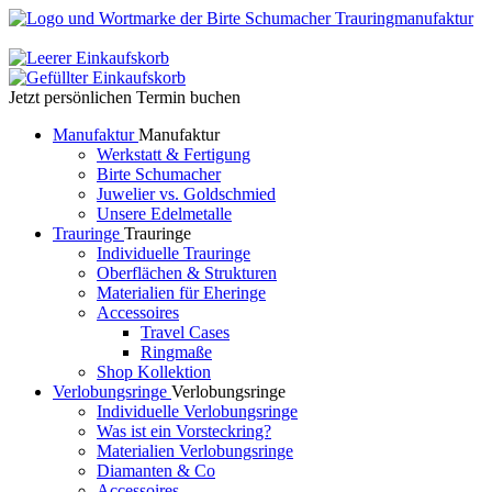
Jetzt persönlichen Termin buchen
Manufaktur
Manufaktur
Werkstatt & Fertigung
Birte Schumacher
Juwelier vs. Goldschmied
Unsere Edelmetalle
Trauringe
Trauringe
Individuelle Trauringe
Oberflächen & Strukturen
Materialien für Eheringe
Accessoires
Travel Cases
Ringmaße
Shop Kollektion
Verlobungsringe
Verlobungsringe
Individuelle Verlobungsringe
Was ist ein Vorsteckring?
Materialien Verlobungsringe
Diamanten & Co
Accessoires