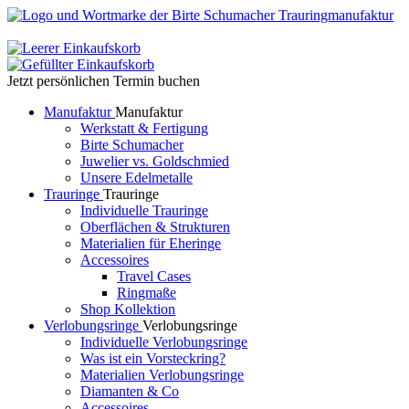
Jetzt persönlichen Termin buchen
Manufaktur
Manufaktur
Werkstatt & Fertigung
Birte Schumacher
Juwelier vs. Goldschmied
Unsere Edelmetalle
Trauringe
Trauringe
Individuelle Trauringe
Oberflächen & Strukturen
Materialien für Eheringe
Accessoires
Travel Cases
Ringmaße
Shop Kollektion
Verlobungsringe
Verlobungsringe
Individuelle Verlobungsringe
Was ist ein Vorsteckring?
Materialien Verlobungsringe
Diamanten & Co
Accessoires